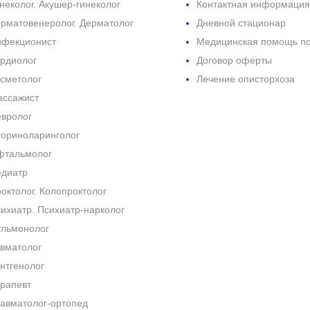
неколог. Акушер-гинеколог
Контактная информация
рматовенеролог. Дерматолог
Дневной стационар
нфекционист
Медицинская помощь п
рдиолог
Договор оферты
сметолог
Лечение описторхоза
ссажист
вролог
ориноларинголог
фтальмолог
диатр
октолог. Колопроктолог
ихиатр. Психиатр-нарколог
льмонолог
вматолог
нтгенолог
рапевт
авматолог-ортопед