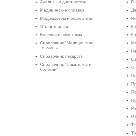
Анализы и диагностика
Ги
Медицинские справки
Де
Медосмотры и экспертизы
И
Это интересно
Ка
Болезни и симптомы
Ко
Справочник "Медицинские
Ма
термины"
Не
Справочник лекарств
От
Справочник "Симптомы и
О
болезни"
Пе
Пр
Пс
Пу
Ре
Ре
Те
Тр