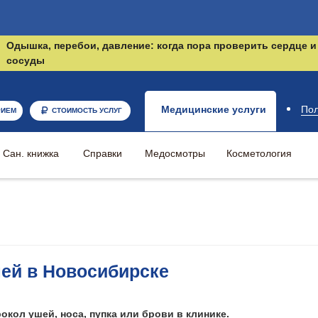
РИЕМ К ВРАЧУ
СТОИМОСТЬ МЕДИЦИНСКИХ УСЛУГ
РЕ
Одышка, перебои, давление: когда пора проверить сердце и
сосуды
Медицинские услуги
Пол
РИЕМ
СТОИМОСТЬ УСЛУГ
Сан. книжка
Справки
Медосмотры
Косметология
шей в Новосибирске
окол ушей, носа, пупка или брови в клинике.