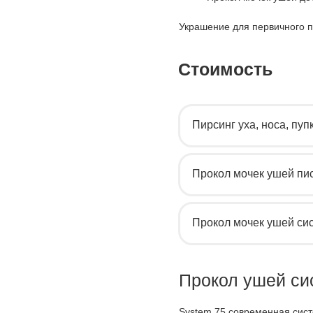
Украшение для первичного пр
Стоимость
Пирсинг уха, носа, пуп
Прокол мочек ушей пи
Прокол мочек ушей си
Прокол ушей си
System 75 современная сис