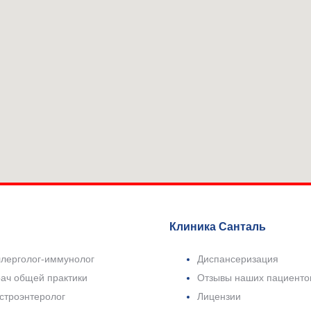
Клиника Санталь
лерголог-иммунолог
Диспансеризация
ач общей практики
Отзывы наших пациенто
строэнтеролог
Лицензии