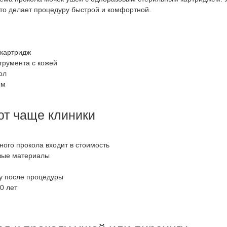
то делает процедуру быстрой и комфортной.
картридж
трумента с кожей
ол
ым
т чаще клиники
ого прокола входит в стоимость
вые материалы
у после процедуры
0 лет