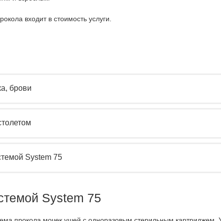
окола входит в стоимость услуги.
ка, брови
столетом
стемой System 75
стемой System 75
тема прокола мочек ушей с одноразовым стерильным картриджем. 