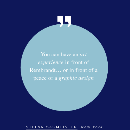
You can have an
art
experience
in front of
Rembrandt… or in front of a
peace of a
graphic design
STEFAN SAGMEISTER
,
New York