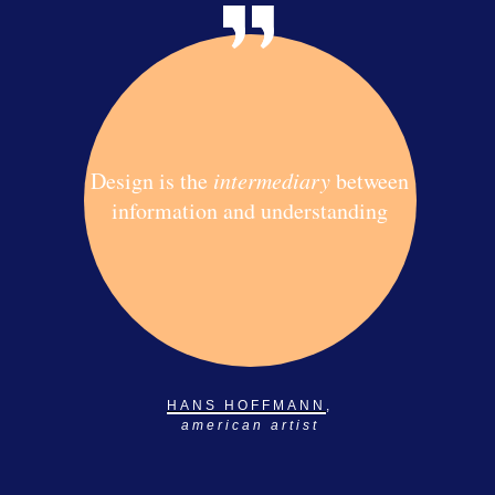
Design is the
intermediary
between
information and understanding
HANS HOFFMANN
,
american artist