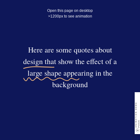
Open this page on desktop
>1200px to see animation
Here are some quotes about
design that show the effect of a
large shape appearing in the
background
A
N
I
A
T
I
O
N
D
E
M
O
P
A
G
M
E