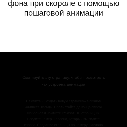
фона при скороле с помощью
пошаговой анимации
Скопируйте эту страницу, чтобы посмотреть
как устроена анимация
Нажмите «Создать новую страницу» в личном
кабинете Тильды. Пролистайте до конца список
шаблонов и нажмите «Указать ID страницы».
Введите номер шаблона, который вы видите
справа. Создание страницы по номеру шаблона