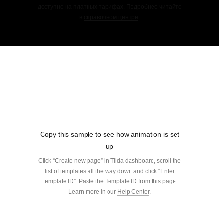
доступно на платных тарифах. Подробнее читайте
в
справочном центре
.
Copy this sample to see how animation is set
up
Click “Create new page” in Tilda dashboard, scroll the
list of templates all the way down and click “Enter
Template ID”. Paste the Template ID from this page.
Learn more in our
Help Center
.